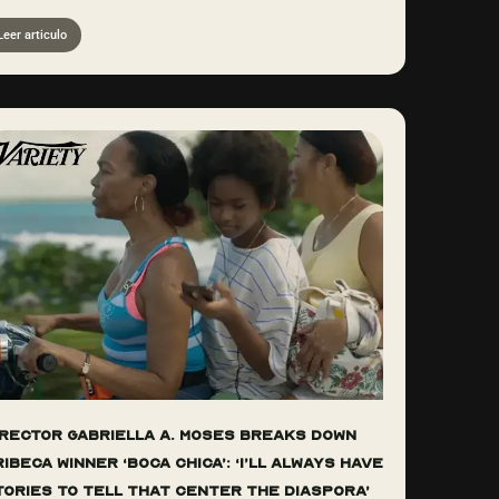
Leer articulo
irector Gabriella A. Moses Breaks Down
ibeca Winner ‘Boca Chica’: ‘I’ll Always Have
tories to Tell That Center the Diaspora’