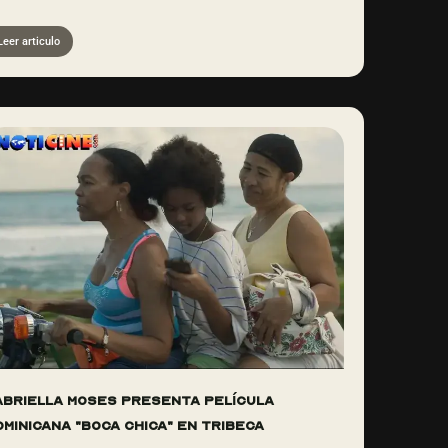
Leer articulo
abriella Moses presenta película
ominicana "Boca Chica" en Tribeca