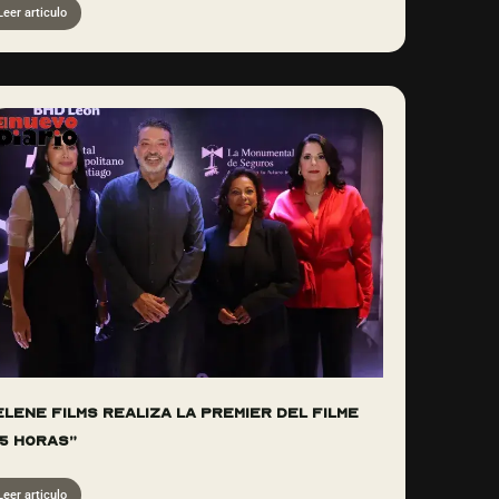
Leer articulo
elene Films realiza la premier del filme
15 Horas”
Leer articulo