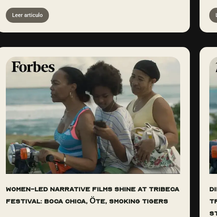
Leer articulo
Women-Led Narrative Films Shine At Tribeca
D
Festival: Boca Chica, Öte, Smoking Tigers
Tr
S