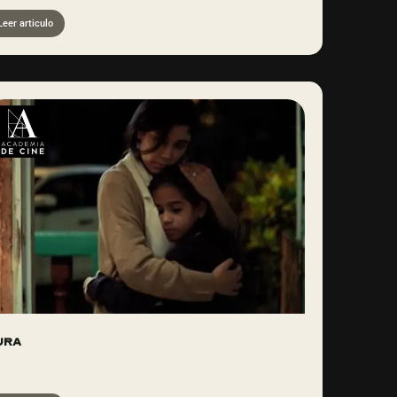
Leer articulo
URA